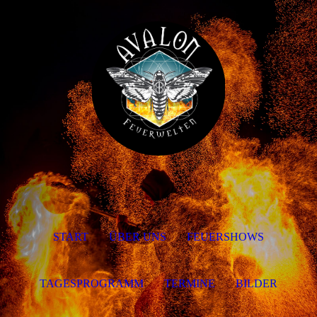
START
ÜBER UNS
FEUERSHOWS
TAGESPROGRAMM
TERMINE
BILDER