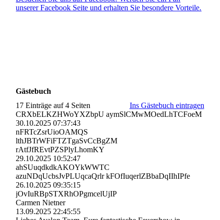
unserer Facebook Seite und erhalten Sie besondere Vorteile.
Gästebuch
17 Einträge auf 4 Seiten
Ins Gästebuch eintragen
CRXbELKZHWoYXZbpU aymSlCMwMOedLhTCFoeM
30.10.2025
07:37:43
nFRTcZsrUioOAMQS
lthJBTrWFiFTZTgaSvCcBgZM
rAtfJfREvtPZSPlyLhomKY
29.10.2025
10:52:47
ahSUuqdkdkAKOYkWWTC
azuNDqUcbsJvPLUqcaQrlr kFOfIuqerlZBbaDqIIhIPfe
26.10.2025
09:35:15
jOvIuRBpSTXRhOPgmcelUjI­P
Carmen Nietner
13.09.2025
22:45:55