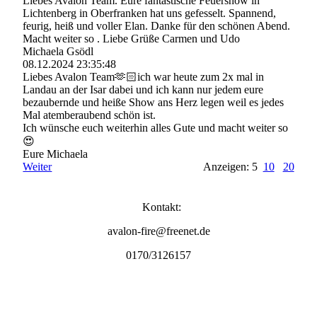
Liebes Avalon Team. Eure fantastische Feuershow in
Lichtenberg in Oberfranken hat uns gefesselt. Spannend,
feurig, heiß und voller Elan. Danke für den schönen Abend.
Macht weiter so . Liebe Grüße Carmen und Udo
Michaela Gsödl
08.12.2024
23:35:48
Liebes Avalon Team🫶🏻ich war heute zum 2x mal in
Landau an der Isar dabei und ich kann nur jedem eure
bezaubernde und heiße Show ans Herz legen weil es jedes
Mal atemberaubend schön ist.
Ich wünsche euch weiterhin alles Gute und macht weiter so
😍
Eure Michaela
Weiter
Anzeigen: 5
10
20
Kontakt:
avalon-fire@freenet.de
0170/3126157