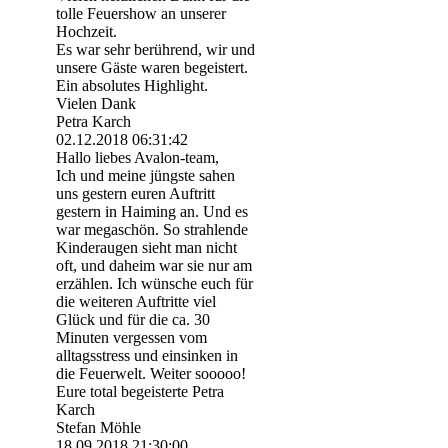
tolle Feuershow an unserer
Hochzeit.
Es war sehr berührend, wir und
unsere Gäste waren begeistert.
Ein absolutes Highlight.
Vielen Dank
Petra Karch
02.12.2018
06:31:42
Hallo liebes Avalon-team,
Ich und meine jüngste sahen
uns gestern euren Auftritt
gestern in Haiming an. Und es
war megaschön. So strahlende
Kinderaugen sieht man nicht
oft, und daheim war sie nur am
erzählen. Ich wünsche euch für
die weiteren Auftritte viel
Glück und für die ca. 30
Minuten vergessen vom
alltagsstress und einsinken in
die Feuerwelt. Weiter sooooo!
Eure total begeisterte Petra
Karch
Stefan Möhle
18.09.2018
21:30:00