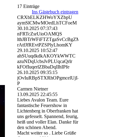
17 Einträge
Ins Gästebuch eintragen
CRXbELKZHWoYXZbpU
aymSlCMwMOedLhTCFoeM
30.10.2025
07:37:43
nFRTcZsrUioOAMQS
lthJBTrWFiFTZTgaSvCcBgZM
rAtfJfREvtPZSPlyLhomKY
29.10.2025
10:52:47
ahSUuqdkdkAKOYkWWTC
azuNDqUcbsJvPLUqcaQrlr
kFOfIuqerlZBbaDqIIhIPfe
26.10.2025
09:35:15
jOvIuRBpSTXRhOPgmcelUjI­
P
Carmen Nietner
13.09.2025
22:45:55
Liebes Avalon Team. Eure
fantastische Feuershow in
Lichtenberg in Oberfranken hat
uns gefesselt. Spannend, feurig,
heiß und voller Elan. Danke für
den schönen Abend.
Macht weiter so . Liebe Grüße