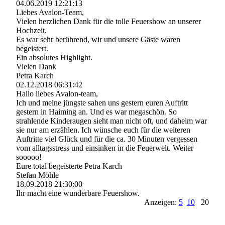
04.06.2019
12:21:13
Liebes Avalon-Team,
Vielen herzlichen Dank für die tolle Feuershow an unserer
Hochzeit.
Es war sehr berührend, wir und unsere Gäste waren
begeistert.
Ein absolutes Highlight.
Vielen Dank
Petra Karch
02.12.2018
06:31:42
Hallo liebes Avalon-team,
Ich und meine jüngste sahen uns gestern euren Auftritt
gestern in Haiming an. Und es war megaschön. So
strahlende Kinderaugen sieht man nicht oft, und daheim war
sie nur am erzählen. Ich wünsche euch für die weiteren
Auftritte viel Glück und für die ca. 30 Minuten vergessen
vom alltagsstress und einsinken in die Feuerwelt. Weiter
sooooo!
Eure total begeisterte Petra Karch
Stefan Möhle
18.09.2018
21:30:00
Ihr macht eine wunderbare Feuershow.
Anzeigen:
5
10
20