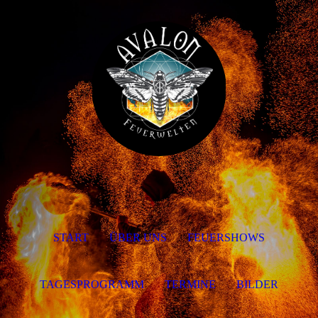
START
ÜBER UNS
FEUERSHOWS
TAGESPROGRAMM
TERMINE
BILDER