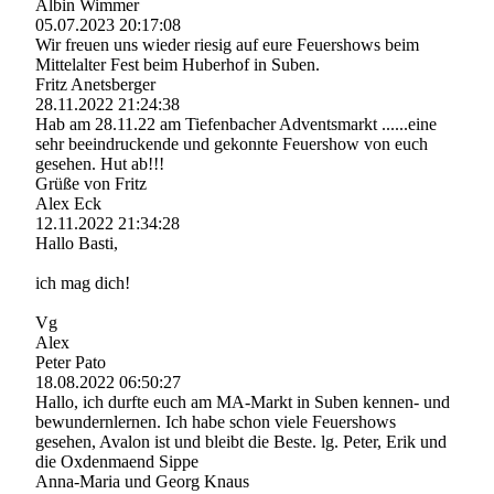
Albin Wimmer
05.07.2023
20:17:08
Wir freuen uns wieder riesig auf eure Feuershows beim
Mittelalter Fest beim Huberhof in Suben.
Fritz Anetsberger
28.11.2022
21:24:38
Hab am 28.11.22 am Tiefenbacher Adventsmarkt ......eine
sehr beeindruckende und gekonnte Feuershow von euch
gesehen. Hut ab!!!
Grüße von Fritz
Alex Eck
12.11.2022
21:34:28
Hallo Basti,
ich mag dich!
Vg
Alex
Peter Pato
18.08.2022
06:50:27
Hallo, ich durfte euch am MA-Markt in Suben kennen- und
bewundernlernen. Ich habe schon viele Feuershows
gesehen, Avalon ist und bleibt die Beste. lg. Peter, Erik und
die Oxdenmaend Sippe
Anna-Maria und Georg Knaus