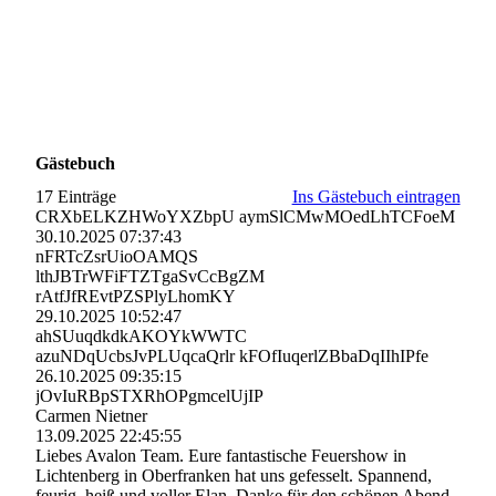
Gästebuch
17 Einträge
Ins Gästebuch eintragen
CRXbELKZHWoYXZbpU aymSlCMwMOedLhTCFoeM
30.10.2025
07:37:43
nFRTcZsrUioOAMQS
lthJBTrWFiFTZTgaSvCcBgZM
rAtfJfREvtPZSPlyLhomKY
29.10.2025
10:52:47
ahSUuqdkdkAKOYkWWTC
azuNDqUcbsJvPLUqcaQrlr kFOfIuqerlZBbaDqIIhIPfe
26.10.2025
09:35:15
jOvIuRBpSTXRhOPgmcelUjI­P
Carmen Nietner
13.09.2025
22:45:55
Liebes Avalon Team. Eure fantastische Feuershow in
Lichtenberg in Oberfranken hat uns gefesselt. Spannend,
feurig, heiß und voller Elan. Danke für den schönen Abend.