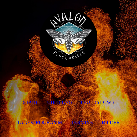
START
ÜBER UNS
FEUERSHOWS
TAGESPROGRAMM
TERMINE
BILDER