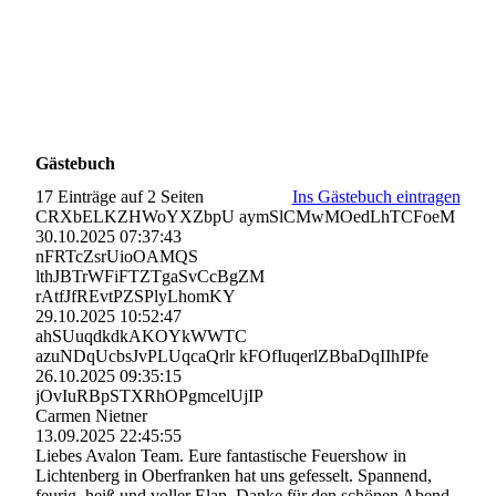
Gästebuch
17 Einträge auf 2 Seiten
Ins Gästebuch eintragen
CRXbELKZHWoYXZbpU aymSlCMwMOedLhTCFoeM
30.10.2025
07:37:43
nFRTcZsrUioOAMQS
lthJBTrWFiFTZTgaSvCcBgZM
rAtfJfREvtPZSPlyLhomKY
29.10.2025
10:52:47
ahSUuqdkdkAKOYkWWTC
azuNDqUcbsJvPLUqcaQrlr kFOfIuqerlZBbaDqIIhIPfe
26.10.2025
09:35:15
jOvIuRBpSTXRhOPgmcelUjI­P
Carmen Nietner
13.09.2025
22:45:55
Liebes Avalon Team. Eure fantastische Feuershow in
Lichtenberg in Oberfranken hat uns gefesselt. Spannend,
feurig, heiß und voller Elan. Danke für den schönen Abend.