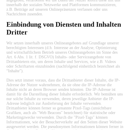
angegeben, verarbeiten wir die Daten der Nutzer sofern diese mit uns
innerhalb der sozialen Netzwerke und Plattformen kommunizieren,
z.B. Beiträge auf unseren Onlinepräsenzen verfassen oder uns
Nachrichten zusenden.
Einbindung von Diensten und Inhalten
Dritter
Wir setzen innerhalb unseres Onlineangebotes auf Grundlage unserer
berechtigten Interessen (d.h. Interesse an der Analyse, Optimierung
und wirtschaftlichem Betrieb unseres Onlineangebotes im Sinne des
Art. 6 Abs. 1 lit. f. DSGVO) Inhalts- oder Serviceangebote von
Drittanbietern ein, um deren Inhalte und Services, wie z.B. Videos
oder Schriftarten einzubinden (nachfolgend einheitlich bezeichnet als
“Inhalte”).
Dies setzt immer voraus, dass die Drittanbieter dieser Inhalte, die IP-
Adresse der Nutzer wahrnehmen, da sie ohne die IP-Adresse die
Inhalte nicht an deren Browser senden könnten. Die IP-Adresse ist
damit für die Darstellung dieser Inhalte erforderlich. Wir bemühen uns
nur solche Inhalte zu verwenden, deren jeweilige Anbieter die IP-
Adresse lediglich zur Auslieferung der Inhalte verwenden.
Drittanbieter können ferner so genannte Pixel-Tags (unsichtbare
Grafiken, auch als "Web Beacons" bezeichnet) für statistische oder
Marketingzwecke verwenden. Durch die "Pixel-Tags" können
Informationen, wie der Besucherverkehr auf den Seiten dieser Website
ausgewertet werden. Die pseudonymen Informationen können ferner in