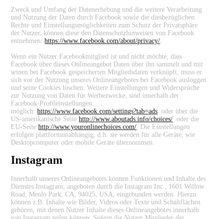
Zweck und Umfang der Datenerhebung und die weitere Verarbeitung
und Nutzung der Daten durch Facebook sowie die diesbezüglichen
Rechte und Einstellungsmöglichkeiten zum Schutz der Privatsphäre
der Nutzer, können diese den Datenschutzhinweisen von Facebook
entnehmen:
https://www.facebook.com/about/privacy/
.
Wenn ein Nutzer Facebookmitglied ist und nicht möchte, dass
Facebook über dieses Onlineangebot Daten über ihn sammelt und mit
seinen bei Facebook gespeicherten Mitgliedsdaten verknüpft, muss er
sich vor der Nutzung unseres Onlineangebotes bei Facebook ausloggen
und seine Cookies löschen. Weitere Einstellungen und Widersprüche
zur Nutzung von Daten für Werbezwecke, sind innerhalb der
Facebook-Profileinstellungen
möglich:
https://www.facebook.com/settings?tab=ads
oder über die
US-amerikanische Seite
http://www.aboutads.info/choices/
oder die
EU-Seite
http://www.youronlinechoices.com/
. Die Einstellungen
erfolgen plattformunabhängig, d.h. sie werden für alle Geräte, wie
Desktopcomputer oder mobile Geräte übernommen.
Instagram
Innerhalb unseres Onlineangebotes können Funktionen und Inhalte des
Dienstes Instagram, angeboten durch die Instagram Inc., 1601 Willow
Road, Menlo Park, CA, 94025, USA, eingebunden werden. Hierzu
können z.B. Inhalte wie Bilder, Videos oder Texte und Schaltflächen
gehören, mit denen Nutzer Inhalte dieses Onlineangebotes innerhalb
von Instagram teilen können. Sofern die Nutzer Mitglieder der