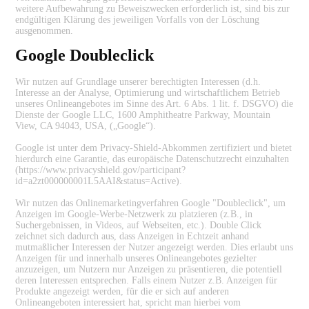
weitere Aufbewahrung zu Beweiszwecken erforderlich ist, sind bis zur
endgültigen Klärung des jeweiligen Vorfalls von der Löschung
ausgenommen.
Google Doubleclick
Wir nutzen auf Grundlage unserer berechtigten Interessen (d.h.
Interesse an der Analyse, Optimierung und wirtschaftlichem Betrieb
unseres Onlineangebotes im Sinne des Art. 6 Abs. 1 lit. f. DSGVO) die
Dienste der Google LLC, 1600 Amphitheatre Parkway, Mountain
View, CA 94043, USA, („Google“).
Google ist unter dem Privacy-Shield-Abkommen zertifiziert und bietet
hierdurch eine Garantie, das europäische Datenschutzrecht einzuhalten
(https://www.privacyshield.gov/participant?
id=a2zt000000001L5AAI&status=Active).
Wir nutzen das Onlinemarketingverfahren Google "Doubleclick", um
Anzeigen im Google-Werbe-Netzwerk zu platzieren (z.B., in
Suchergebnissen, in Videos, auf Webseiten, etc.). Double Click
zeichnet sich dadurch aus, dass Anzeigen in Echtzeit anhand
mutmaßlicher Interessen der Nutzer angezeigt werden. Dies erlaubt uns
Anzeigen für und innerhalb unseres Onlineangebotes gezielter
anzuzeigen, um Nutzern nur Anzeigen zu präsentieren, die potentiell
deren Interessen entsprechen. Falls einem Nutzer z.B. Anzeigen für
Produkte angezeigt werden, für die er sich auf anderen
Onlineangeboten interessiert hat, spricht man hierbei vom