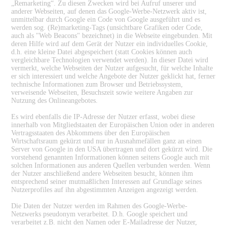
„Remarketing“. Zu diesen Zwecken wird bei Aufruf unserer und
anderer Webseiten, auf denen das Google-Werbe-Netzwerk aktiv ist,
unmittelbar durch Google ein Code von Google ausgeführt und es
werden sog. (Re)marketing-Tags (unsichtbare Grafiken oder Code,
auch als "Web Beacons" bezeichnet) in die Webseite eingebunden. Mit
deren Hilfe wird auf dem Gerät der Nutzer ein individuelles Cookie,
d.h. eine kleine Datei abgespeichert (statt Cookies können auch
vergleichbare Technologien verwendet werden). In dieser Datei wird
vermerkt, welche Webseiten der Nutzer aufgesucht, für welche Inhalte
er sich interessiert und welche Angebote der Nutzer geklickt hat, ferner
technische Informationen zum Browser und Betriebssystem,
verweisende Webseiten, Besuchszeit sowie weitere Angaben zur
Nutzung des Onlineangebotes.
Es wird ebenfalls die IP-Adresse der Nutzer erfasst, wobei diese
innerhalb von Mitgliedstaaten der Europäischen Union oder in anderen
Vertragsstaaten des Abkommens über den Europäischen
Wirtschaftsraum gekürzt und nur in Ausnahmefällen ganz an einen
Server von Google in den USA übertragen und dort gekürzt wird. Die
vorstehend genannten Informationen können seitens Google auch mit
solchen Informationen aus anderen Quellen verbunden werden. Wenn
der Nutzer anschließend andere Webseiten besucht, können ihm
entsprechend seiner mutmaßlichen Interessen auf Grundlage seines
Nutzerprofiles auf ihn abgestimmten Anzeigen angezeigt werden.
Die Daten der Nutzer werden im Rahmen des Google-Werbe-
Netzwerks pseudonym verarbeitet. D.h. Google speichert und
verarbeitet z.B. nicht den Namen oder E-Mailadresse der Nutzer,