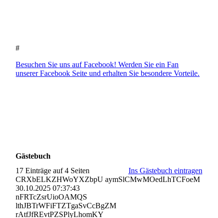
#
Besuchen Sie uns auf Facebook! Werden Sie ein Fan
unserer Facebook Seite und erhalten Sie besondere Vorteile.
Gästebuch
17 Einträge auf 4 Seiten
Ins Gästebuch eintragen
CRXbELKZHWoYXZbpU aymSlCMwMOedLhTCFoeM
30.10.2025
07:37:43
nFRTcZsrUioOAMQS
lthJBTrWFiFTZTgaSvCcBgZM
rAtfJfREvtPZSPlyLhomKY