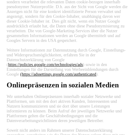
sondern verarbeitet die relevanten Daten cookie-bezogen innerhalb
pseudonymer Nutzerprofile. D.h. aus der Sicht von Google werden die
Anzeigen nicht für eine konkret identifizierte Person verwaltet und
angezeigt, sondern für den Cookie-Inhaber, unabhängig davon wer
dieser Cookie-Inhaber ist. Dies gilt nicht, wenn ein Nutzer Google
ausdrücklich erlaubt hat, die Daten ohne diese Pseudonymisierung zu
verarbeiten. Die von Google-Marketing-Services über die Nutzer
gesammelten Informationen werden an Google übermittelt und auf
Googles Servern in den USA gespeichert.
Weitere Informationen zur Datennutzung durch Google, Einstellungs-
und Widerspruchsmöglichkeiten, erfahren Sie in der
Datenschutzerklärung von Google
(
https://policies.google.com/technologies/ads
) sowie in den
Einstellungen für die Darstellung von Werbeeinblendungen durch
Google
(https://adssettings.google.com/authenticated
).
Onlinepräsenzen in sozialen Medien
Wir unterhalten Onlinepräsenzen innerhalb sozialer Netzwerke und
Plattformen, um mit den dort aktiven Kunden, Interessenten und
Nutzern kommunizieren und sie dort über unsere Leistungen
informieren zu können. Beim Aufruf der jeweiligen Netzwerke und
Plattformen gelten die Geschäftsbedingungen und die
Datenverarbeitungsrichtlinien deren jeweiligen Betreiber.
Soweit nicht anders im Rahmen unserer Datenschutzerklärung