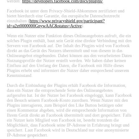
werden:
https://developers.facebook.com/docs/plugins/
.
Facebook ist unter dem Privacy-Shield-Abkommen zertifiziert und
bietet hierdurch eine Garantie, das europäische Datenschutzrecht
einzuhalten (
https://www.privacyshield.gov/participant?
id=a2zt0000000GnywAAC&status=Active
).
Wenn ein Nutzer eine Funktion dieses Onlineangebotes aufruft, die ein
solches Plugin enthält, baut sein Gerät eine direkte Verbindung mit den
Servern von Facebook auf. Der Inhalt des Plugins wird von Facebook
direkt an das Gerät des Nutzers übermittelt und von diesem in das
Onlineangebot eingebunden. Dabei können aus den verarbeiteten Daten
Nutzungsprofile der Nutzer erstellt werden. Wir haben daher keinen
Einfluss auf den Umfang der Daten, die Facebook mit Hilfe dieses
Plugins erhebt und informiert die Nutzer daher entsprechend unserem
Kenntnisstand.
Durch die Einbindung der Plugins erhält Facebook die Information,
dass ein Nutzer die entsprechende Seite des Onlineangebotes
aufgerufen hat. Ist der Nutzer bei Facebook eingeloggt, kann Facebook
den Besuch seinem Facebook-Konto zuordnen. Wenn Nutzer mit den
Plugins interagieren, zum Beispiel den Like Button betätigen oder
einen Kommentar abgeben, wird die entsprechende Information von
Ihrem Gerät direkt an Facebook übermittelt und dort gespeichert. Falls
ein Nutzer kein Mitglied von Facebook ist, besteht trotzdem die
Möglichkeit, dass Facebook seine IP-Adresse in Erfahrung bringt und
speichert. Laut Facebook wird in Deutschland nur eine anonymisierte
IP-Adresse gespeichert.