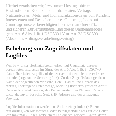
Hierbei verarbeiten wir, bzw. unser Hostinganbieter
Bestandsdaten, Kontaktdaten, Inhaltsdaten, Vertragsdaten,
Nutzungsdaten, Meta- und Kommunikationsdaten von Kunden,
Interessenten und Besuchern dieses Onlineangebotes auf
Grundlage unserer berechtigten Interessen an einer effizienten
und sicheren Zurverfügungstellung dieses Onlineangebotes
gem. Art. 6 Abs. 1 lit. f DSGVO i.V.m. Art. 28 DSGVO
(Abschluss Auftragsverarbeitungsvertrag).
Erhebung von Zugriffsdaten und
Logfiles
Wir, bzw. unser Hostinganbieter, erhebt auf Grundlage unserer
berechtigten Interessen im Sinne des Art. 6 Abs. 1 lit. f. DSGVO
Daten über jeden Zugriff auf den Server, auf dem sich dieser Dienst
befindet (sogenannte Serverlogfiles). Zu den Zugriffsdaten gehören
Name der abgerufenen Webseite, Datei, Datum und Uhrzeit des
Abrufs, übertragene Datenmenge, Meldung über erfolgreichen Abruf,
Browsertyp nebst Version, das Betriebssystem des Nutzers, Referrer
URL (die zuvor besuchte Seite), IP-Adresse und der anfragende
Provider.
Logfile-Informationen werden aus Sicherheitsgründen (z.B. zur
Aufklärung von Missbrauchs- oder Betrugshandlungen) für die Dauer
von maximal 7 Tagen gespeichert und danach gelöscht. Daten, deren