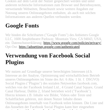
Cookies auf dem Gerät der Nutzer gespeichert werden und unter
anderem technische Informationen zum Browser und Betriebssystem,
verweisende Webseiten, Besuchszeit sowie weitere Angaben zur
Nutzung unseres Onlineangebotes enthalten, als auch mit solchen
Informationen aus anderen Quellen verbunden werden.
Google Fonts
Wir binden die Schriftarten ("Google Fonts") des Anbieters Google
LLC, 1600 Amphitheatre Parkway, Mountain View, CA 94043, USA,
ein. Datenschutzerklärung:
https://www.google.com/policies/privacy/
,
Opt-Out:
https://adssettings.google.com/authenticated
.
Verwendung von Facebook Social
Plugins
Wir nutzen auf Grundlage unserer berechtigten Interessen (d.h.
Interesse an der Analyse, Optimierung und wirtschaftlichem Betrieb
unseres Onlineangebotes im Sinne des Art. 6 Abs. 1 lit. f. DSGVO)
Social Plugins ("Plugins") des sozialen Netzwerkes facebook.com,
welches von der Facebook Ireland Ltd., 4 Grand Canal Square, Grand
Canal Harbour, Dublin 2, Irland betrieben wird ("Facebook").
Hierzu können z.B. Inhalte wie Bilder, Videos oder Texte und
Schaltflächen gehören, mit denen Nutzer Inhalte dieses
Onlineangebotes innerhalb von Facebook teilen können. Die Liste und
das Aussehen der Facebook Social Plugins kann hier eingesehen