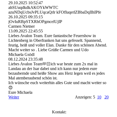
29.10.2025
10:52:47
ahSUuqdkdkAKOYkWWTC
azuNDqUcbsJvPLUqcaQrlr kFOfIuqerlZBbaDqIIhIPfe
26.10.2025
09:35:15
jOvIuRBpSTXRhOPgmcelUjI­P
Carmen Nietner
13.09.2025
22:45:55
Liebes Avalon Team. Eure fantastische Feuershow in
Lichtenberg in Oberfranken hat uns gefesselt. Spannend,
feurig, heiß und voller Elan. Danke für den schönen Abend.
Macht weiter so . Liebe Grüße Carmen und Udo
Michaela Gsödl
08.12.2024
23:35:48
Liebes Avalon Team🫶🏻ich war heute zum 2x mal in
Landau an der Isar dabei und ich kann nur jedem eure
bezaubernde und heiße Show ans Herz legen weil es jedes
Mal atemberaubend schön ist.
Ich wünsche euch weiterhin alles Gute und macht weiter so
😍
Eure Michaela
Weiter
Anzeigen: 5
10
20
Kontakt: